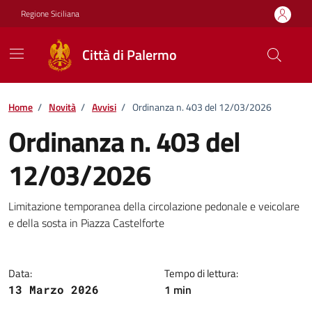
Vai ai contenuti
Vai al footer
Regione Siciliana
Città di Palermo
Home
/
Novità
/
Avvisi
/
Ordinanza n. 403 del 12/03/2026
Ordinanza n. 403 del
12/03/2026
Dettagli della notizia
Limitazione temporanea della circolazione pedonale e veicolare
e della sosta in Piazza Castelforte
Data:
Tempo di lettura:
1 min
13 Marzo 2026