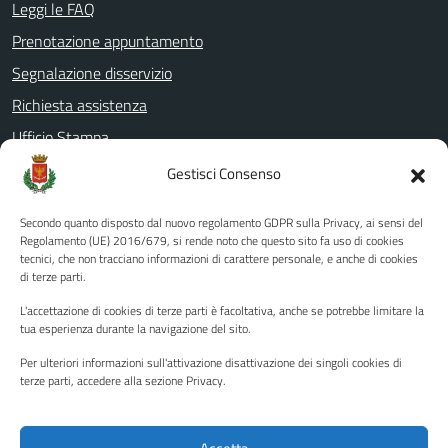
Leggi le FAQ
Prenotazione appuntamento
Segnalazione disservizio
Richiesta assistenza
Ufficio Stampa
Amministrazione Trasparente
Gestisci Consenso
Albo pretorio
Secondo quanto disposto dal nuovo regolamento GDPR sulla Privacy, ai sensi del
Informativa privacy
Regolamento (UE) 2016/679, si rende noto che questo sito fa uso di cookies
tecnici, che non tracciano informazioni di carattere personale, e anche di cookies
Note legali
di terze parti.
Dichiarazione di accessibilità
L'accettazione di cookies di terze parti è facoltativa, anche se potrebbe limitare la
Piano di miglioramento del sito
tua esperienza durante la navigazione del sito.
Per ulteriori informazioni sull'attivazione disattivazione dei singoli cookies di
terze parti, accedere alla sezione Privacy.
SEGUICI SU
Facebook
YouTube
Twitter
Instagram