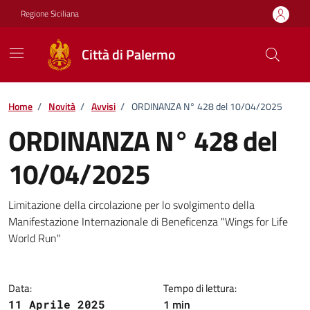
Vai ai contenuti
Vai al footer
Regione Siciliana
Città di Palermo
Home
/
Novità
/
Avvisi
/
ORDINANZA N° 428 del 10/04/2025
ORDINANZA N° 428 del
10/04/2025
Dettagli della notizia
Limitazione della circolazione per lo svolgimento della
Manifestazione Internazionale di Beneficenza "Wings for Life
World Run"
Data:
Tempo di lettura:
1 min
11 Aprile 2025