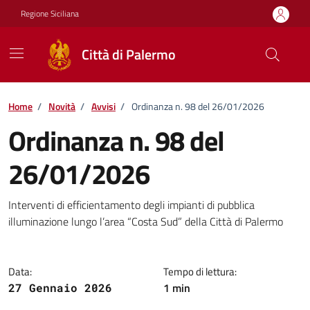
Vai ai contenuti
Vai al footer
Regione Siciliana
Città di Palermo
Home
/
Novità
/
Avvisi
/
Ordinanza n. 98 del 26/01/2026
Ordinanza n. 98 del
26/01/2026
Dettagli della notizia
Interventi di efficientamento degli impianti di pubblica
illuminazione lungo l’area “Costa Sud” della Città di Palermo
Data:
Tempo di lettura:
1 min
27 Gennaio 2026