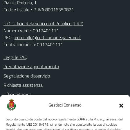
Piazza Pretoria, 1
Codice fiscale / P. IVA:80016350821
U.O. Ufficio Relazioni con il Pubblico (URP)
Numero verde: 0917401111
PEC:
protocollo@cert.comune.palermo.it
Centralino unico: 0917401111
Leggi le FAQ
Prenotazione appuntamento
Segnalazione disservizio
Richiesta assistenza
Ufficio Stampa
Amministrazione Trasparente
Gestisci Consenso
Albo pretorio
Secondo quanto disposto dal nuovo regolamento GDPR sulla Privacy, ai sensi del
Informativa privacy
Regolamento (UE) 2016/679, si rende noto che questo sito fa uso di cookies
tecnici, che non tracciano informazioni di carattere personale, e anche di cookies