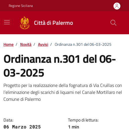
Vai ai contenuti
Vai al footer
Regione Siciliana
Città di Palermo
Home
/
Novità
/
Avvisi
/
Ordinanza n.301 del 06-03-2025
Ordinanza n.301 del 06-
03-2025
Dettagli della notizia
Progetto per la realizzazione della fognatura di Via Cruillas con
l’eliminazione degli scarichi di liquami nel Canale Mortillaro nel
Comune di Palermo
Data:
Tempo di lettura:
1 min
06 Marzo 2025