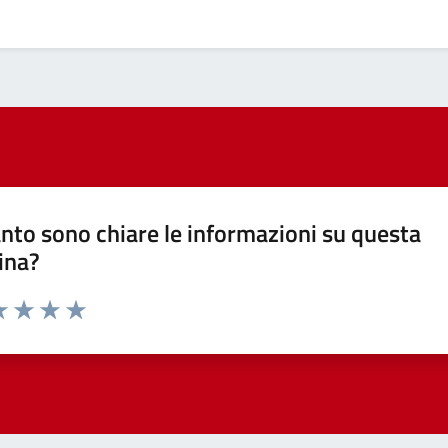
nto sono chiare le informazioni su questa
ina?
a 1 stelle su 5
luta 2 stelle su 5
Valuta 3 stelle su 5
Valuta 4 stelle su 5
Valuta 5 stelle su 5