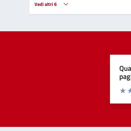
Vedi altri 6
Qua
pag
Valut
Va