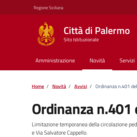
Vai ai contenuti
Vai al footer
Regione Siciliana
Città di Palermo
Sito Istituzionale
Amministrazione
Novità
Servizi
Home
/
Novità
/
Avvisi
/
Ordinanza n.401 d
Ordinanza n.401
Dettagli della notizi
Limitazione temporanea della circolazione ped
e Via Salvatore Cappello.