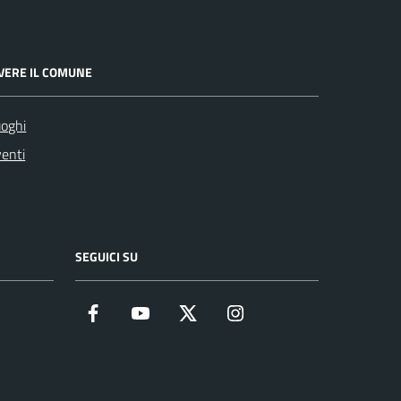
IVERE IL COMUNE
oghi
enti
SEGUICI SU
Facebook
YouTube
Twitter
Instagram