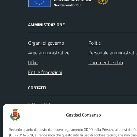
AMMINISTRAZIONE
Organi di governo
Politici
Aree amministrative
Personale amministrati
Uffici
Documenti e dati
Enti e fondazioni
CONTATTI
Città di Palermo
Leggi le
Piazza Pretoria, 1
Gestisci Consenso
Prenota
Codice fiscale / P. IVA:80016350821
Segnalazi
Secondo quanto disposto dal nuovo regolamento GDPR sulla Privacy, ai sensi del 
U.O. Ufficio Relazioni con il Pubblico
Richiest
(UE) 2016/679, si rende noto che questo sito fa uso di cookies tecnici, che non trac