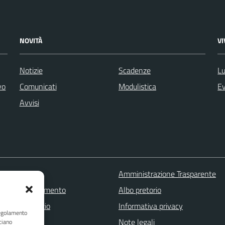
NOVITÀ
V
Notizie
Scadenze
Lu
vo
Comunicati
Modulistica
Ev
Avvisi
 FAQ
Amministrazione Trasparente
zione appuntamento
Albo pretorio
one disservizio
Informativa privacy
Regolamento
a assistenza
Note legali
ciano