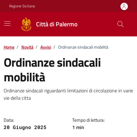
Vai ai contenuti
Vai al footer
Regione Siciliana
Città di Palermo
Home
/
Novità
/
Avvisi
/
Ordinanze sindacali mobilità
Ordinanze sindacali
mobilità
Dettagli della notizia
Ordinanze sindacali riguardanti limitazioni di circolazione in varie
vie della citta
Data:
Tempo di lettura:
1 min
20 Giugno 2025