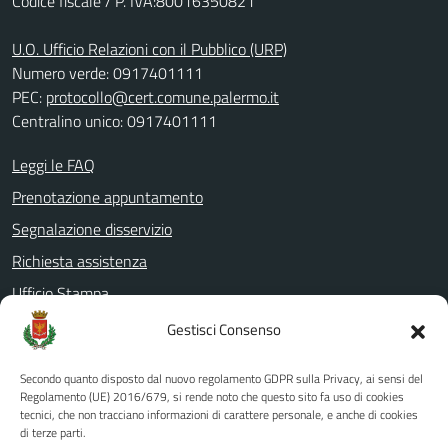
Codice fiscale / P. IVA:80016350821
U.O. Ufficio Relazioni con il Pubblico (URP)
Numero verde: 0917401111
PEC:
protocollo@cert.comune.palermo.it
Centralino unico: 0917401111
Leggi le FAQ
Prenotazione appuntamento
Segnalazione disservizio
Richiesta assistenza
Ufficio Stampa
Amministrazione Trasparente
Gestisci Consenso
Albo pretorio
Secondo quanto disposto dal nuovo regolamento GDPR sulla Privacy, ai sensi del
Informativa privacy
Regolamento (UE) 2016/679, si rende noto che questo sito fa uso di cookies
tecnici, che non tracciano informazioni di carattere personale, e anche di cookies
Note legali
di terze parti.