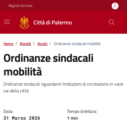
Vai ai contenuti
Vai al footer
Regione Siciliana
Città di Palermo
Home
/
Novità
/
Avvisi
/
Ordinanze sindacali mobilità
Ordinanze sindacali
mobilità
Dettagli della notizia
Ordinanze sindacali riguardanti limitazioni di circolazione in varie
vie della città
Data:
Tempo di lettura:
1 min
31 Marzo 2026