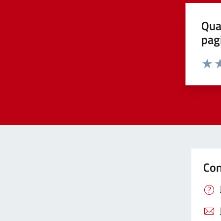
Qua
pag
Valut
Va
Con