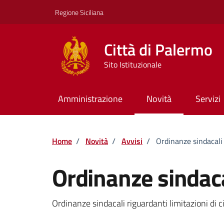
Vai ai contenuti
Vai al footer
Regione Siciliana
Città di Palermo
Sito Istituzionale
Amministrazione
Novità
Servizi
Home
/
Novità
/
Avvisi
/
Ordinanze sindacali
Ordinanze sindaca
Dettagli della notizi
Ordinanze sindacali riguardanti limitazioni di ci