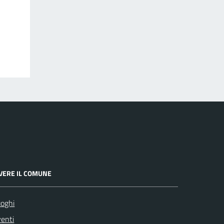
IVERE IL COMUNE
oghi
enti