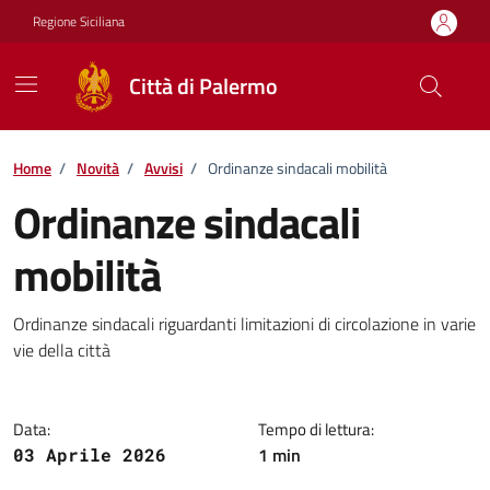
Vai ai contenuti
Vai al footer
Regione Siciliana
Città di Palermo
Home
/
Novità
/
Avvisi
/
Ordinanze sindacali mobilità
Ordinanze sindacali
mobilità
Dettagli della notizia
Ordinanze sindacali riguardanti limitazioni di circolazione in varie
vie della città
Data:
Tempo di lettura:
1 min
03 Aprile 2026