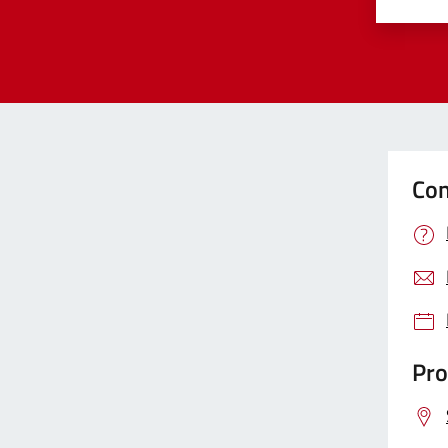
Valut
Va
Con
Pro