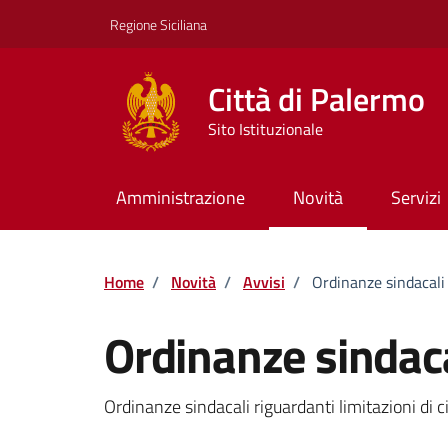
Vai ai contenuti
Vai al footer
Regione Siciliana
Città di Palermo
Sito Istituzionale
Amministrazione
Novità
Servizi
Home
/
Novità
/
Avvisi
/
Ordinanze sindacali
Ordinanze sindaca
Dettagli della notizi
Ordinanze sindacali riguardanti limitazioni di ci