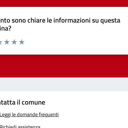
nto sono chiare le informazioni su questa
ina?
a 1 stelle su 5
luta 2 stelle su 5
Valuta 3 stelle su 5
Valuta 4 stelle su 5
Valuta 5 stelle su 5
tatta il comune
Leggi le domande frequenti
Richiedi assistenza