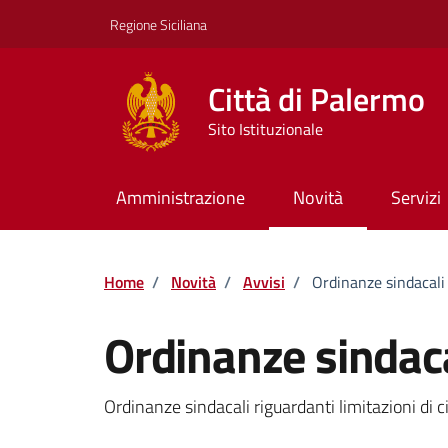
Vai ai contenuti
Vai al footer
Regione Siciliana
Città di Palermo
Sito Istituzionale
Amministrazione
Novità
Servizi
Home
/
Novità
/
Avvisi
/
Ordinanze sindacali
Ordinanze sindaca
Dettagli della notizi
Ordinanze sindacali riguardanti limitazioni di ci