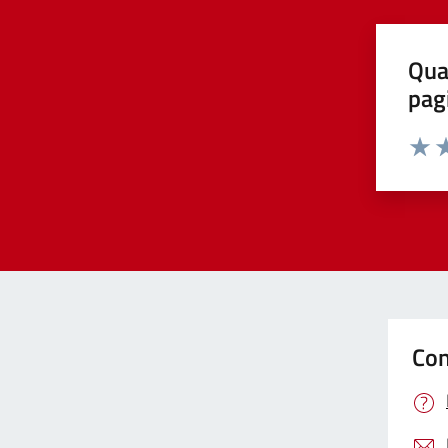
Qua
pag
Valut
Va
Con