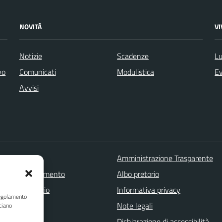
NOVITÀ
V
Notizie
Scadenze
Lu
vo
Comunicati
Modulistica
Ev
Avvisi
 FAQ
Amministrazione Trasparente
zione appuntamento
Albo pretorio
one disservizio
Informativa privacy
Regolamento
a assistenza
Note legali
ciano
Stampa
Dichiarazione di accessibilità