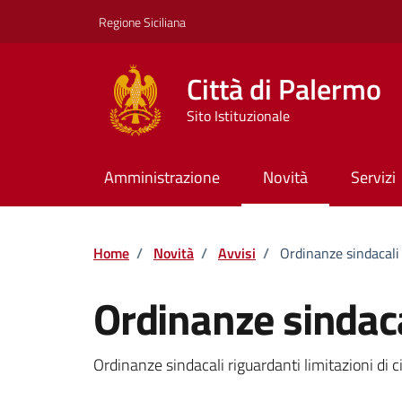
Vai ai contenuti
Vai al footer
Regione Siciliana
Città di Palermo
Sito Istituzionale
Amministrazione
Novità
Servizi
Home
/
Novità
/
Avvisi
/
Ordinanze sindacali
Ordinanze sindaca
Dettagli della notizi
Ordinanze sindacali riguardanti limitazioni di ci