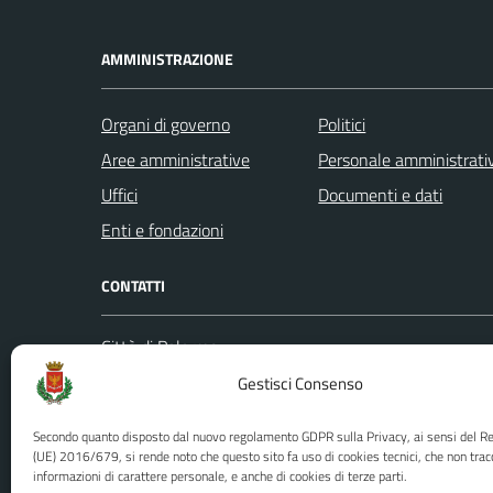
AMMINISTRAZIONE
Organi di governo
Politici
Aree amministrative
Personale amministrati
Uffici
Documenti e dati
Enti e fondazioni
CONTATTI
Città di Palermo
Leggi le
Piazza Pretoria, 1
Gestisci Consenso
Prenota
Codice fiscale / P. IVA:80016350821
Segnalazi
Secondo quanto disposto dal nuovo regolamento GDPR sulla Privacy, ai sensi del 
U.O. Ufficio Relazioni con il Pubblico
Richiest
(UE) 2016/679, si rende noto che questo sito fa uso di cookies tecnici, che non trac
(URP)
informazioni di carattere personale, e anche di cookies di terze parti.
Ufficio 