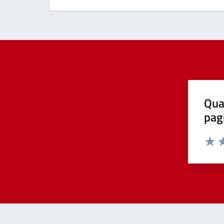
Qua
pag
Valut
Va