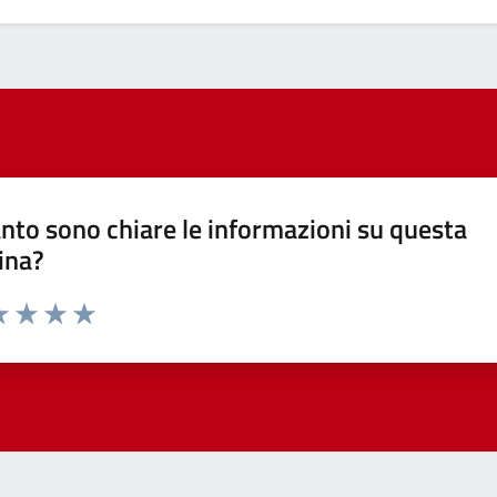
nto sono chiare le informazioni su questa
ina?
a 1 stelle su 5
luta 2 stelle su 5
Valuta 3 stelle su 5
Valuta 4 stelle su 5
Valuta 5 stelle su 5