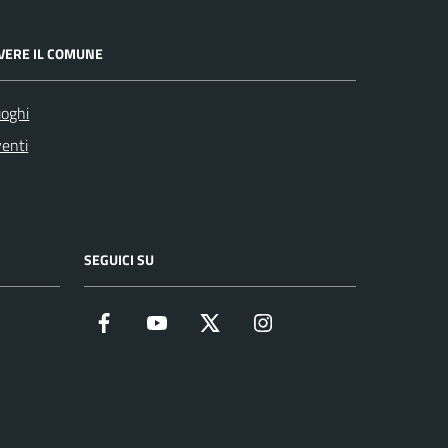
IVERE IL COMUNE
oghi
enti
SEGUICI SU
Facebook
YouTube
Twitter
Instagram