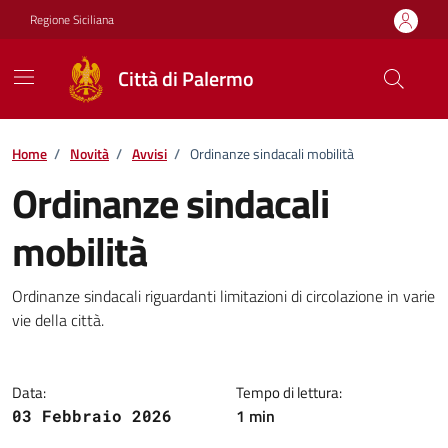
Vai ai contenuti
Vai al footer
Regione Siciliana
Città di Palermo
Home
/
Novità
/
Avvisi
/
Ordinanze sindacali mobilità
Ordinanze sindacali
mobilità
Dettagli della notizia
Ordinanze sindacali riguardanti limitazioni di circolazione in varie
vie della città.
Data:
Tempo di lettura:
1 min
03 Febbraio 2026