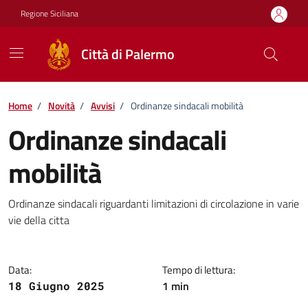
Vai ai contenuti
Vai al footer
Regione Siciliana
Città di Palermo
Home
/
Novità
/
Avvisi
/
Ordinanze sindacali mobilità
Ordinanze sindacali
mobilità
Dettagli della notizia
Ordinanze sindacali riguardanti limitazioni di circolazione in varie
vie della citta
Data:
Tempo di lettura:
1 min
18 Giugno 2025