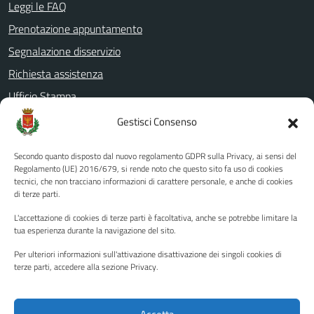
Leggi le FAQ
Prenotazione appuntamento
Segnalazione disservizio
Richiesta assistenza
Ufficio Stampa
Amministrazione Trasparente
Gestisci Consenso
Albo pretorio
Secondo quanto disposto dal nuovo regolamento GDPR sulla Privacy, ai sensi del
Informativa privacy
Regolamento (UE) 2016/679, si rende noto che questo sito fa uso di cookies
tecnici, che non tracciano informazioni di carattere personale, e anche di cookies
Note legali
di terze parti.
Dichiarazione di accessibilità
L'accettazione di cookies di terze parti è facoltativa, anche se potrebbe limitare la
Piano di miglioramento del sito
tua esperienza durante la navigazione del sito.
Per ulteriori informazioni sull'attivazione disattivazione dei singoli cookies di
terze parti, accedere alla sezione Privacy.
SEGUICI SU
Facebook
YouTube
Twitter
Instagram