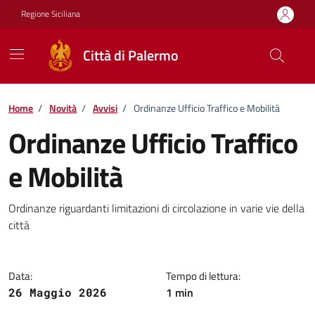
Vai ai contenuti
Vai al footer
Regione Siciliana
Città di Palermo
Home
/
Novità
/
Avvisi
/
Ordinanze Ufficio Traffico e Mobilità
Ordinanze Ufficio Traffico
e Mobilità
Dettagli della notizia
Ordinanze riguardanti limitazioni di circolazione in varie vie della
città
Data:
Tempo di lettura:
1 min
26 Maggio 2026