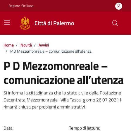
Vai ai contenuti
Vai al footer
Regione Siciliana
Città di Palermo
Home
/
Novità
/
Avvisi
/
P D Mezzomonreale – comunicazione all’utenza
P D Mezzomonreale –
comunicazione all’utenza
Dettagli della notizia
Si informa la cittadinanza che lo stato civile della Postazione
Decentrata Mezzomonreale -Villa Tasca giorno 26.07.20211
rimarrà chiusa per problemi amministrativi.
Data:
Tempo di lettura: