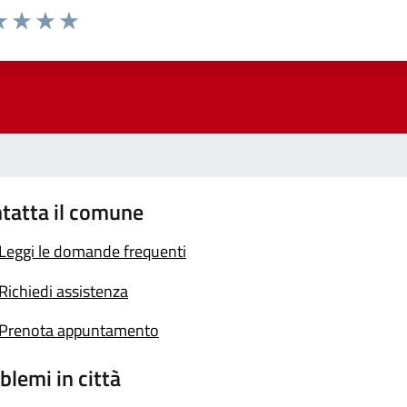
a 1 stelle su 5
luta 2 stelle su 5
Valuta 3 stelle su 5
Valuta 4 stelle su 5
Valuta 5 stelle su 5
tatta il comune
Leggi le domande frequenti
Richiedi assistenza
Prenota appuntamento
blemi in città