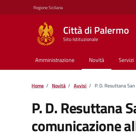
Vai ai contenuti
Vai al footer
Regione Siciliana
Città di Palermo
Sito Istituzionale
Amministrazione
Novità
Servizi
Home
/
Novità
/
Avvisi
/
P. D. Resuttana San
P. D. Resuttana 
comunicazione al