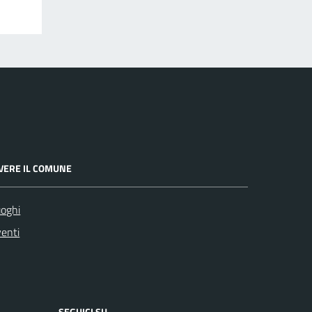
IVERE IL COMUNE
oghi
enti
SEGUICI SU