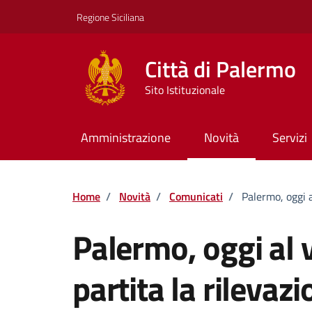
Vai ai contenuti
Vai al footer
Regione Siciliana
Città di Palermo
Sito Istituzionale
Amministrazione
Novità
Servizi
Home
/
Novità
/
Comunicati
/
Palermo, oggi a
Palermo, oggi al v
partita la rilevaz