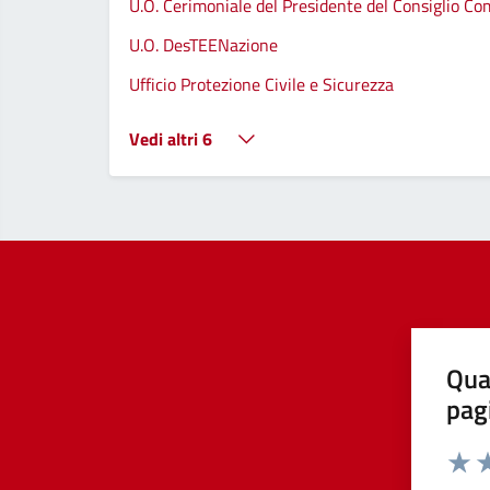
U.O. Cerimoniale del Presidente del Consiglio C
U.O. DesTEENazione
Ufficio Protezione Civile e Sicurezza
Vedi altri 6
Qua
pag
Valut
Va