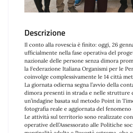
Descrizione
Il conto alla rovescia è finito: oggi, 26 ge
ufficialmente nella fase operativa del proge
nazionale delle persone senza dimora prom
la Federazione Italiana Organismi per le P
coinvolge complessivamente le 14 città metr
La giornata odierna segna l’avvio della con
dimora presenti in strada e nelle strutture 
un’indagine basata sul metodo Point in Time 
fotografia reale e aggiornata del fenomeno 
Le attività sul territorio sono realizzate c
operative dell’Assessorato alle Politiche so
marginalità adulta e Povertà estrema, che c