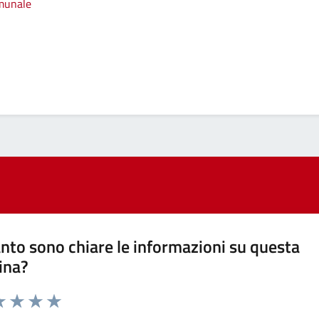
omunale
nto sono chiare le informazioni su questa
ina?
a 1 stelle su 5
luta 2 stelle su 5
Valuta 3 stelle su 5
Valuta 4 stelle su 5
Valuta 5 stelle su 5