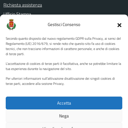
Richiesta assistenza
Ufficio Stampa
Amministrazione Trasparente
Gestisci Consenso
Albo pretorio
Secondo quanto disposto dal nuovo regolamento GDPR sulla Privacy, ai sensi del
Informativa privacy
Regolamento (UE) 2016/679, si rende noto che questo sito fa uso di cookies
tecnici, che non tracciano informazioni di carattere personale, e anche di cookies
Note legali
di terze parti.
Dichiarazione di accessibilità
L'accettazione di cookies di terze parti è facoltativa, anche se potrebbe limitare la
Piano di miglioramento del sito
tua esperienza durante la navigazione del sito.
Per ulteriori informazioni sull'attivazione disattivazione dei singoli cookies di
terze parti, accedere alla sezione Privacy.
SEGUICI SU
Facebook
YouTube
Twitter
Instagram
Accetta
Nega
Media policy
Mappa del sito