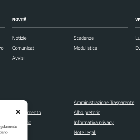
NOVITÀ
V
Notizie
Scadenze
Lu
vo
Comunicati
Modulistica
Ev
Avvisi
 FAQ
Amministrazione Trasparente
zione appuntamento
Albo pretorio
one disservizio
Informativa privacy
Regolamento
a assistenza
Note legali
ciano