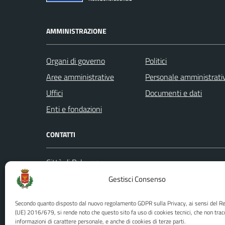
AMMINISTRAZIONE
Organi di governo
Politici
Aree amministrative
Personale amministrati
Uffici
Documenti e dati
Enti e fondazioni
CONTATTI
Città di Palermo
Leggi le
Piazza Pretoria, 1
Gestisci Consenso
Prenota
Codice fiscale / P. IVA:80016350821
Segnalazi
Secondo quanto disposto dal nuovo regolamento GDPR sulla Privacy, ai sensi del 
U.O. Ufficio Relazioni con il Pubblico
Richiest
(UE) 2016/679, si rende noto che questo sito fa uso di cookies tecnici, che non trac
(URP)
informazioni di carattere personale, e anche di cookies di terze parti.