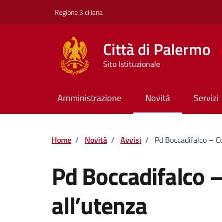
Vai ai contenuti
Vai al footer
Regione Siciliana
Città di Palermo
Sito Istituzionale
Amministrazione
Novità
Servizi
Home
/
Novità
/
Avvisi
/
Pd Boccadifalco – C
Pd Boccadifalco 
all’utenza