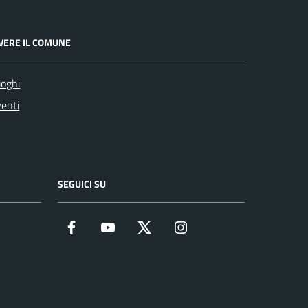
IVERE IL COMUNE
oghi
enti
SEGUICI SU
Facebook
YouTube
Twitter
Instagram