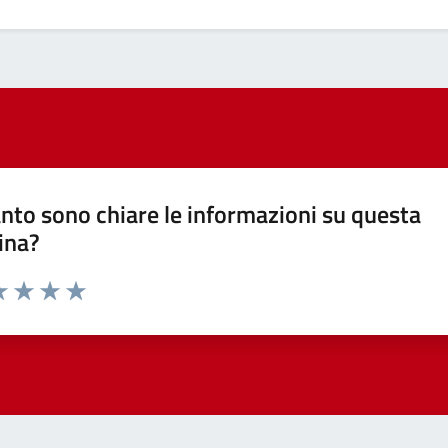
nto sono chiare le informazioni su questa
ina?
a 1 stelle su 5
luta 2 stelle su 5
Valuta 3 stelle su 5
Valuta 4 stelle su 5
Valuta 5 stelle su 5