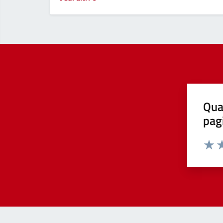
Qua
pag
Valut
Va