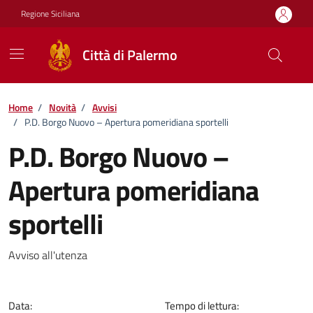
Vai ai contenuti
Vai al footer
Regione Siciliana
Città di Palermo
Home
/
Novità
/
Avvisi
/
P.D. Borgo Nuovo – Apertura pomeridiana sportelli
P.D. Borgo Nuovo –
Apertura pomeridiana
sportelli
Dettagli della notizia
Avviso all'utenza
Data:
Tempo di lettura: