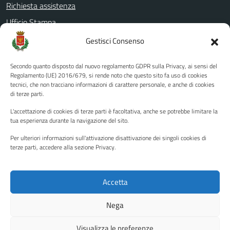
Richiesta assistenza
Ufficio Stampa
Amministrazione Trasparente
Gestisci Consenso
Albo pretorio
Secondo quanto disposto dal nuovo regolamento GDPR sulla Privacy, ai sensi del
Informativa privacy
Regolamento (UE) 2016/679, si rende noto che questo sito fa uso di cookies
tecnici, che non tracciano informazioni di carattere personale, e anche di cookies
Note legali
di terze parti.
Dichiarazione di accessibilità
L'accettazione di cookies di terze parti è facoltativa, anche se potrebbe limitare la
Piano di miglioramento del sito
tua esperienza durante la navigazione del sito.
Per ulteriori informazioni sull'attivazione disattivazione dei singoli cookies di
terze parti, accedere alla sezione Privacy.
SEGUICI SU
Facebook
YouTube
Twitter
Instagram
Accetta
Nega
Media policy
Mappa del sito
Visualizza le preferenze