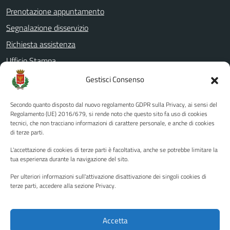
Prenotazione appuntamento
Segnalazione disservizio
Richiesta assistenza
Ufficio Stampa
Amministrazione Trasparente
Gestisci Consenso
Albo pretorio
Secondo quanto disposto dal nuovo regolamento GDPR sulla Privacy, ai sensi del
Informativa privacy
Regolamento (UE) 2016/679, si rende noto che questo sito fa uso di cookies
tecnici, che non tracciano informazioni di carattere personale, e anche di cookies
Note legali
di terze parti.
Dichiarazione di accessibilità
L'accettazione di cookies di terze parti è facoltativa, anche se potrebbe limitare la
Piano di miglioramento del sito
tua esperienza durante la navigazione del sito.
Per ulteriori informazioni sull'attivazione disattivazione dei singoli cookies di
terze parti, accedere alla sezione Privacy.
SEGUICI SU
Facebook
YouTube
Twitter
Instagram
Accetta