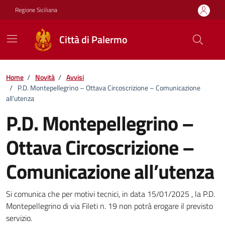
Vai ai contenuti
Vai al footer
Regione Siciliana
Città di Palermo
Home
/
Novità
/
Avvisi
/
P.D. Montepellegrino – Ottava Circoscrizione – Comunicazione
all’utenza
P.D. Montepellegrino –
Ottava Circoscrizione –
Comunicazione all’utenza
Dettagli della notizia
Si comunica che per motivi tecnici, in data 15/01/2025 , la P.D.
Montepellegrino di via Fileti n. 19 non potrà erogare il previsto
servizio.