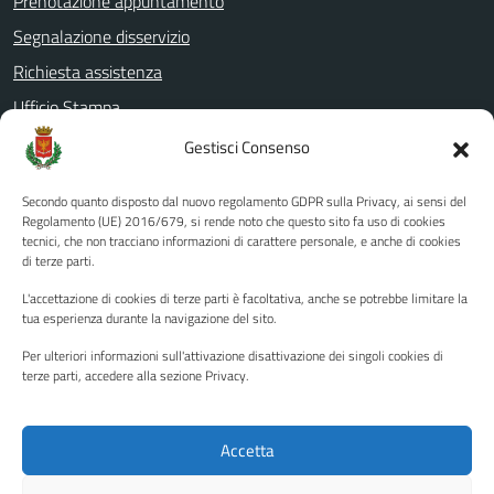
Prenotazione appuntamento
Segnalazione disservizio
Richiesta assistenza
Ufficio Stampa
Amministrazione Trasparente
Gestisci Consenso
Albo pretorio
Secondo quanto disposto dal nuovo regolamento GDPR sulla Privacy, ai sensi del
Informativa privacy
Regolamento (UE) 2016/679, si rende noto che questo sito fa uso di cookies
tecnici, che non tracciano informazioni di carattere personale, e anche di cookies
Note legali
di terze parti.
Dichiarazione di accessibilità
L'accettazione di cookies di terze parti è facoltativa, anche se potrebbe limitare la
Piano di miglioramento del sito
tua esperienza durante la navigazione del sito.
Per ulteriori informazioni sull'attivazione disattivazione dei singoli cookies di
terze parti, accedere alla sezione Privacy.
SEGUICI SU
Facebook
YouTube
Twitter
Instagram
Accetta