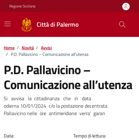
Vai ai contenuti
Vai al footer
Regione Siciliana
Città di Palermo
Home
/
Novità
/
Avvisi
/
P.D. Pallavicino – Comunicazione all’utenza
P.D. Pallavicino –
Comunicazione all’utenza
Dettagli della notizia
Si avvisa la cittadinanza che in data
odierna 10/01/2024 c/o la postazione decentrata
Pallavicino nelle ore antimeridiane verra’ garan
Data:
Tempo di lettura: