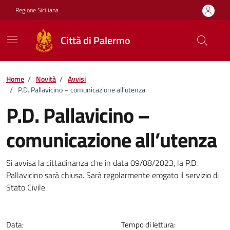
Vai ai contenuti
Vai al footer
Regione Siciliana
Città di Palermo
Home
/
Novità
/
Avvisi
/
P.D. Pallavicino – comunicazione all’utenza
P.D. Pallavicino –
comunicazione all’utenza
Dettagli della notizia
Si avvisa la cittadinanza che in data 09/08/2023, la P.D.
Pallavicino sarà chiusa. Sarà regolarmente erogato il servizio di
Stato Civile.
Data:
Tempo di lettura: