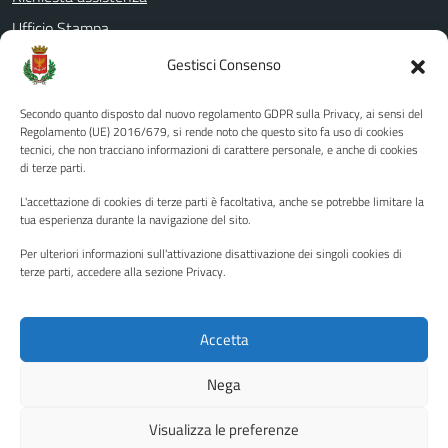
Ufficio Stampa
Amministrazione Trasparente
Gestisci Consenso
Albo pretorio
Secondo quanto disposto dal nuovo regolamento GDPR sulla Privacy, ai sensi del
Informativa privacy
Regolamento (UE) 2016/679, si rende noto che questo sito fa uso di cookies
tecnici, che non tracciano informazioni di carattere personale, e anche di cookies
Note legali
di terze parti.
Dichiarazione di accessibilità
L'accettazione di cookies di terze parti è facoltativa, anche se potrebbe limitare la
Piano di miglioramento del sito
tua esperienza durante la navigazione del sito.
Per ulteriori informazioni sull'attivazione disattivazione dei singoli cookies di
terze parti, accedere alla sezione Privacy.
SEGUICI SU
Facebook
YouTube
Twitter
Instagram
Accetta
Nega
Media policy
Mappa del sito
Visualizza le preferenze