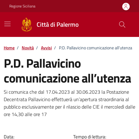
Vai ai contenuti
Vai al footer
Regione Siciliana
Città di Palermo
Home
/
Novità
/
Avvisi
/
P.D. Pallavicino comunicazione all’utenza
P.D. Pallavicino
comunicazione all’utenza
Dettagli della notizia
Si comunica che dal 17.04.2023 al 30.06.2023 la Postazione
Decentrata Pallavicino effettuerà un’apertura straordinaria al
pubblico esclusivamente per il rilascio delle CIE il mercoledì dalle
ore 14,30 alle ore 17
Data:
Tempo di lettura: