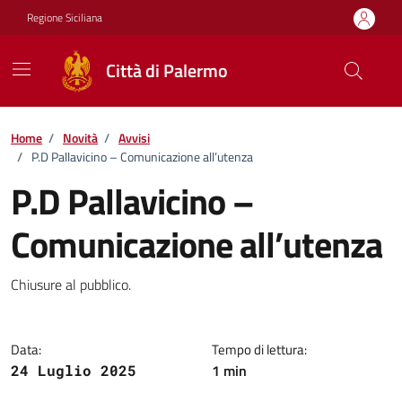
Vai ai contenuti
Vai al footer
Regione Siciliana
Città di Palermo
Home
/
Novità
/
Avvisi
/
P.D Pallavicino – Comunicazione all’utenza
P.D Pallavicino –
Comunicazione all’utenza
Dettagli della notizia
Chiusure al pubblico.
Data:
Tempo di lettura:
1 min
24 Luglio 2025