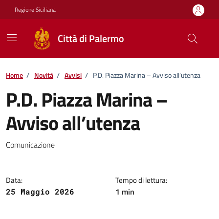
Vai ai contenuti
Vai al footer
Regione Siciliana
Città di Palermo
Home
/
Novità
/
Avvisi
/
P.D. Piazza Marina – Avviso all’utenza
P.D. Piazza Marina –
Avviso all’utenza
Dettagli della notizia
Comunicazione
Data:
Tempo di lettura:
1 min
25 Maggio 2026