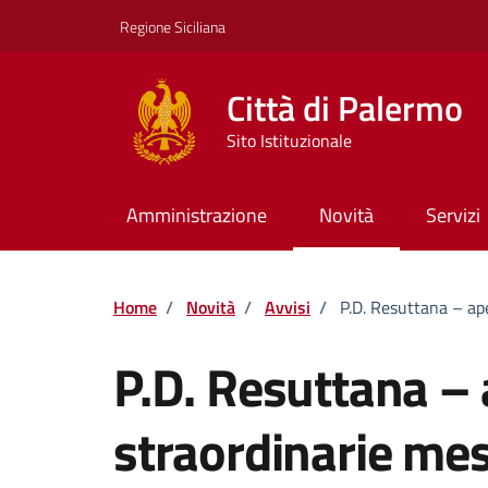
Vai ai contenuti
Vai al footer
Regione Siciliana
Città di Palermo
Sito Istituzionale
Amministrazione
Novità
Servizi
Home
/
Novità
/
Avvisi
/
P.D. Resuttana – ap
P.D. Resuttana –
straordinarie me