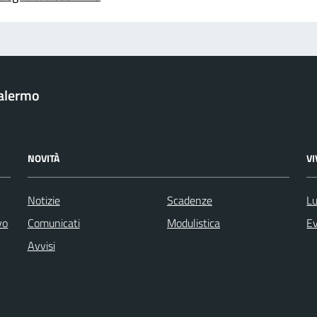
Palermo
NOVITÀ
V
Notizie
Scadenze
Lu
vo
Comunicati
Modulistica
Ev
Avvisi