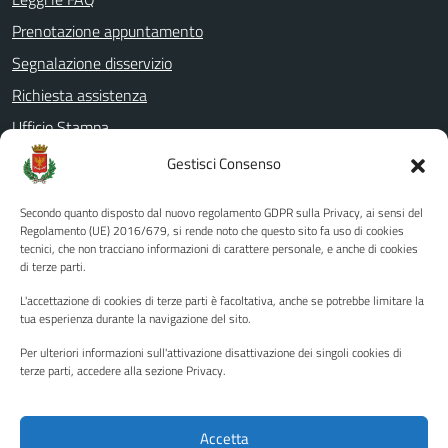
Prenotazione appuntamento
Segnalazione disservizio
Richiesta assistenza
Ufficio Stampa
Amministrazione Trasparente
Gestisci Consenso
Albo pretorio
Secondo quanto disposto dal nuovo regolamento GDPR sulla Privacy, ai sensi del
Informativa privacy
Regolamento (UE) 2016/679, si rende noto che questo sito fa uso di cookies
tecnici, che non tracciano informazioni di carattere personale, e anche di cookies
Note legali
di terze parti.
Dichiarazione di accessibilità
L'accettazione di cookies di terze parti è facoltativa, anche se potrebbe limitare la
Piano di miglioramento del sito
tua esperienza durante la navigazione del sito.
Per ulteriori informazioni sull'attivazione disattivazione dei singoli cookies di
terze parti, accedere alla sezione Privacy.
SEGUICI SU
Facebook
YouTube
Twitter
Instagram
Accetta