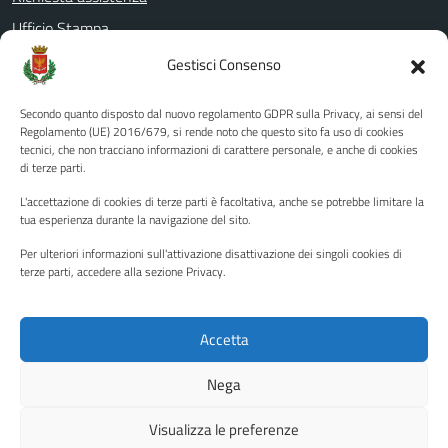
Ufficio Stampa
Amministrazione Trasparente
Gestisci Consenso
Albo pretorio
Secondo quanto disposto dal nuovo regolamento GDPR sulla Privacy, ai sensi del
Informativa privacy
Regolamento (UE) 2016/679, si rende noto che questo sito fa uso di cookies
tecnici, che non tracciano informazioni di carattere personale, e anche di cookies
Note legali
di terze parti.
Dichiarazione di accessibilità
L'accettazione di cookies di terze parti è facoltativa, anche se potrebbe limitare la
Piano di miglioramento del sito
tua esperienza durante la navigazione del sito.
Per ulteriori informazioni sull'attivazione disattivazione dei singoli cookies di
terze parti, accedere alla sezione Privacy.
SEGUICI SU
Facebook
YouTube
Twitter
Instagram
Accetta
Nega
Media policy
Mappa del sito
Visualizza le preferenze