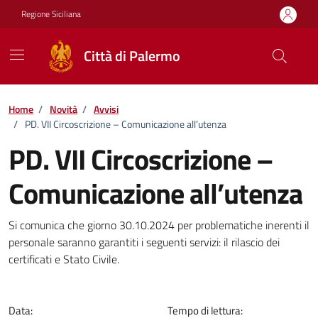
Vai ai contenuti
Vai al footer
Regione Siciliana
Città di Palermo
Home
/
Novità
/
Avvisi
/
PD. VII Circoscrizione – Comunicazione all’utenza
PD. VII Circoscrizione –
Comunicazione all’utenza
Dettagli della notizia
Si comunica che giorno 30.10.2024 per problematiche inerenti il
personale saranno garantiti i seguenti servizi: il rilascio dei
certificati e Stato Civile.
Data:
Tempo di lettura: