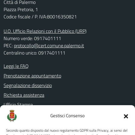
Città di Palermo
Piazza Pretoria, 1
Codice fiscale / P. IVA:80016350821
U.O. Ufficio Relazioni con il Pubblico (URP)
Numero verde: 0917401111
PEC:
protocollo@cert.comune.palermo.it
Centralino unico: 0917401111
Leggi le FAQ
Prenotazione appuntamento
Segnalazione disservizio
Richiesta assistenza
Ufficio Stampa
Amministrazione Trasparente
Gestisci Consenso
Albo pretorio
Secondo quanto disposto dal nuovo regolamento GDPR sulla Privacy, ai sensi del
Informativa privacy