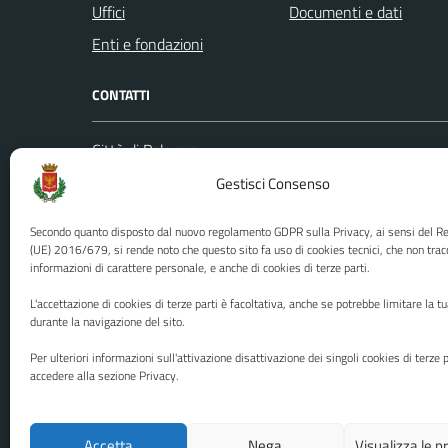
Uffici
Documenti e dati
Enti e fondazioni
CONTATTI
Città di Palermo
Leggi le
Piazza Pretoria, 1
Gestisci Consenso
Prenota
Codice fiscale / P. IVA:80016350821
Segnalazi
Secondo quanto disposto dal nuovo regolamento GDPR sulla Privacy, ai sensi del 
U.O. Ufficio Relazioni con il Pubblico
Richiest
(UE) 2016/679, si rende noto che questo sito fa uso di cookies tecnici, che non trac
informazioni di carattere personale, e anche di cookies di terze parti.
(URP)
Ufficio 
Numero verde: 0917401111
L'accettazione di cookies di terze parti è facoltativa, anche se potrebbe limitare la t
PEC:
protocollo@cert.comune.palermo.it
durante la navigazione del sito.
Centralino unico: 0917401111
Per ulteriori informazioni sull'attivazione disattivazione dei singoli cookies di terze p
accedere alla sezione Privacy.
Media policy
Mappa del sito
Accetta
Nega
Visualizza le 