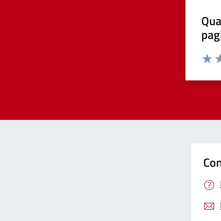
Qua
pag
Valut
Va
Con