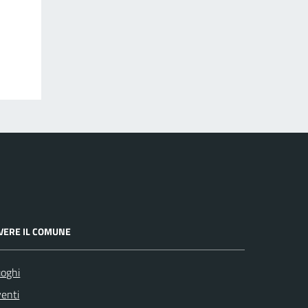
IVERE IL COMUNE
oghi
enti