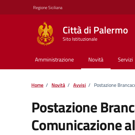
Vai ai contenuti
Vai al footer
Regione Siciliana
Città di Palermo
Sito Istituzionale
Amministrazione
Novità
Servizi
Home
/
Novità
/
Avvisi
/
Postazione Brancacc
Postazione Branc
Comunicazione al