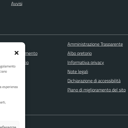
Avvisi
 FAQ
Amministrazione Trasparente
zione appuntamento
Albo pretorio
one disservizio
Informativa privacy
Regolamento
a assistenza
Note legali
ciano
Stampa
Dichiarazione di accessibilità
ua esperienza
Piano di miglioramento del sito
arti,
preferenze