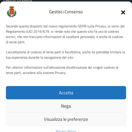
Ufficio Stampa
Amministrazione Trasparente
Gestisci Consenso
Albo pretorio
Secondo quanto disposto dal nuovo regolamento GDPR sulla Privacy, ai sensi del
Informativa privacy
Regolamento (UE) 2016/679, si rende noto che questo sito fa uso di cookies
tecnici, che non tracciano informazioni di carattere personale, e anche di cookies
Note legali
di terze parti.
Dichiarazione di accessibilità
L'accettazione di cookies di terze parti è facoltativa, anche se potrebbe limitare la
Piano di miglioramento del sito
tua esperienza durante la navigazione del sito.
Per ulteriori informazioni sull'attivazione disattivazione dei singoli cookies di
terze parti, accedere alla sezione Privacy.
SEGUICI SU
Facebook
YouTube
Twitter
Instagram
Accetta
Nega
Media policy
Mappa del sito
Visualizza le preferenze
Copyright © 2026 - Città di Palermo •
Powered by Sispi
Privacy Policy