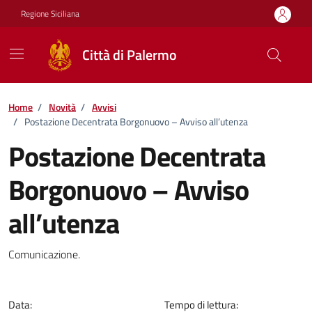
Vai ai contenuti
Vai al footer
Regione Siciliana
Città di Palermo
Home
/
Novità
/
Avvisi
/
Postazione Decentrata Borgonuovo – Avviso all’utenza
Postazione Decentrata
Borgonuovo – Avviso
all’utenza
Dettagli della notizia
Comunicazione.
Data:
Tempo di lettura: