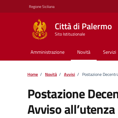
Vai ai contenuti
Vai al footer
Regione Siciliana
Città di Palermo
Sito Istituzionale
Amministrazione
Novità
Servizi
Home
/
Novità
/
Avvisi
/
Postazione Decentr
Postazione Dece
Avviso all’utenza