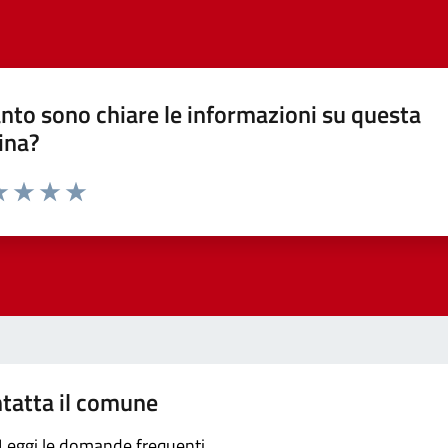
nto sono chiare le informazioni su questa
ina?
a 1 stelle su 5
luta 2 stelle su 5
Valuta 3 stelle su 5
Valuta 4 stelle su 5
Valuta 5 stelle su 5
tatta il comune
Leggi le domande frequenti