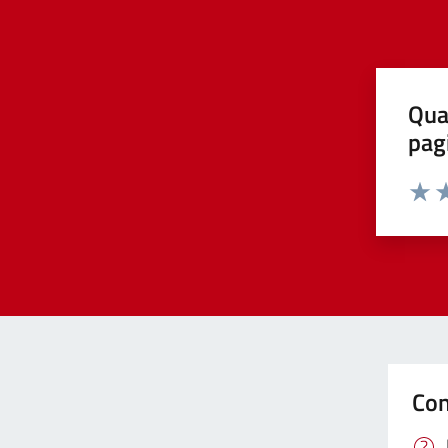
Qua
pag
Valut
Va
Con