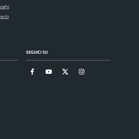
oghi
enti
SEGUICI SU
Facebook
YouTube
Twitter
Instagram