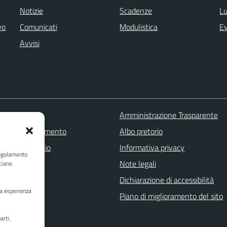
Notizie
Scadenze
Lu
vo
Comunicati
Modulistica
Ev
Avvisi
 FAQ
Amministrazione Trasparente
zione appuntamento
Albo pretorio
one disservizio
Informativa privacy
Regolamento
a assistenza
Note legali
ciano
Stampa
Dichiarazione di accessibilità
ua esperienza
Piano di miglioramento del sito
arti,