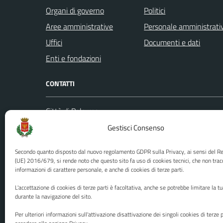
Organi di governo
Politici
Aree amministrative
Personale amministrati
Uffici
Documenti e dati
Enti e fondazioni
CONTATTI
Città di Palermo
Leggi le
Piazza Pretoria, 1
Gestisci Consenso
Prenota
Codice fiscale / P. IVA:80016350821
Segnalazi
Secondo quanto disposto dal nuovo regolamento GDPR sulla Privacy, ai sensi del 
U.O. Ufficio Relazioni con il Pubblico
Richiest
(UE) 2016/679, si rende noto che questo sito fa uso di cookies tecnici, che non trac
(URP)
informazioni di carattere personale, e anche di cookies di terze parti.
Ufficio 
Numero verde: 0917401111
L'accettazione di cookies di terze parti è facoltativa, anche se potrebbe limitare la t
PEC:
protocollo@cert.comune.palermo.it
durante la navigazione del sito.
Centralino unico: 0917401111
Per ulteriori informazioni sull'attivazione disattivazione dei singoli cookies di terze p