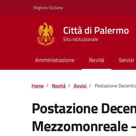
Vai ai contenuti
Vai al footer
Regione Siciliana
Città di Palermo
Sito Istituzionale
Amministrazione
Novità
Servizi
Home
/
Novità
/
Avvisi
/
Postazione Decentr
Postazione Decen
Mezzomonreale – 