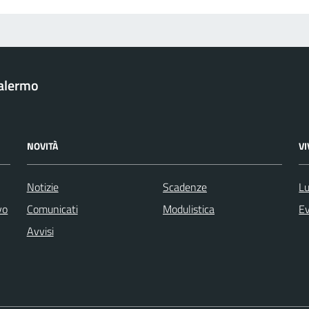
Palermo
NOVITÀ
V
Notizie
Scadenze
Lu
vo
Comunicati
Modulistica
Ev
Avvisi