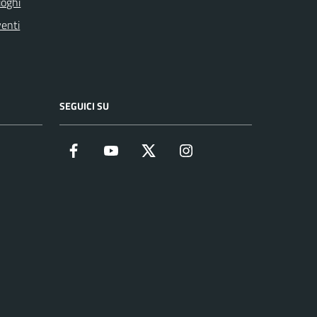
oghi
enti
SEGUICI SU
Facebook
YouTube
Twitter
Instagram