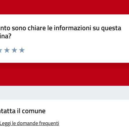
nto sono chiare le informazioni su questa
ina?
a 1 stelle su 5
luta 2 stelle su 5
Valuta 3 stelle su 5
Valuta 4 stelle su 5
Valuta 5 stelle su 5
tatta il comune
Leggi le domande frequenti