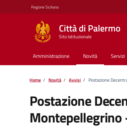
Vai ai contenuti
Vai al footer
Regione Siciliana
Città di Palermo
Sito Istituzionale
Amministrazione
Novità
Servizi
Home
/
Novità
/
Avvisi
/
Postazione Decentra
Postazione Decen
Montepellegrino –