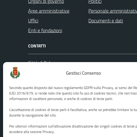
Organi di governo
Politici
Aree amministrative
Personale amministrati
Uffici
Documenti e dati
Enti e fondazioni
CONTATTI
Città di Palermo
Leggi le
Piazza Pretoria, 1
Gestisci Consenso
Prenota
Codice fiscale / P. IVA:80016350821
Segnalazi
Secondo quanto disposto dal nuovo regolamento GDPR sulla Privacy, ai sensi del 
U.O. Ufficio Relazioni con il Pubblico
Richiest
(UE) 2016/679, si rende noto che questo sito fa uso di cookies tecnici, che non trac
(URP)
informazioni di carattere personale, e anche di cookies di terze parti.
Ufficio 
Numero verde: 0917401111
L'accettazione di cookies di terze parti è facoltativa, anche se potrebbe limitare la t
PEC:
protocollo@cert.comune.palermo.it
durante la navigazione del sito.
Centralino unico: 0917401111
Per ulteriori informazioni sull'attivazione disattivazione dei singoli cookies di terze p
accedere alla sezione Privacy.