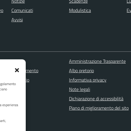
Notizie
Scadenze
Lu
vo
Comunicati
Modulistica
Ev
Avvisi
 FAQ
Amministrazione Trasparente
zione appuntamento
Albo pretorio
one disservizio
Informativa privacy
Regolamento
a assistenza
Note legali
ciano
Stampa
Dichiarazione di accessibilità
ua esperienza
Piano di miglioramento del sito
arti,