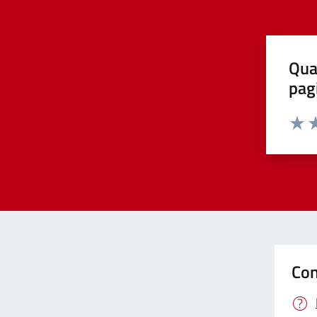
Qua
pag
Valut
Va
Con