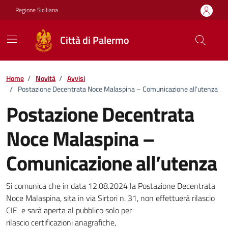
Vai ai contenuti
Vai al footer
Regione Siciliana
Città di Palermo
Home
/
Novità
/
Avvisi
/
Postazione Decentrata Noce Malaspina – Comunicazione all’utenza
Postazione Decentrata
Noce Malaspina –
Comunicazione all’utenza
Dettagli della notizia
Si comunica che in data 12.08.2024 la Postazione Decentrata
Noce Malaspina, sita in via Sirtori n. 31, non effettuerà rilascio
CIE e sarà aperta al pubblico solo per
rilascio certificazioni anagrafiche,