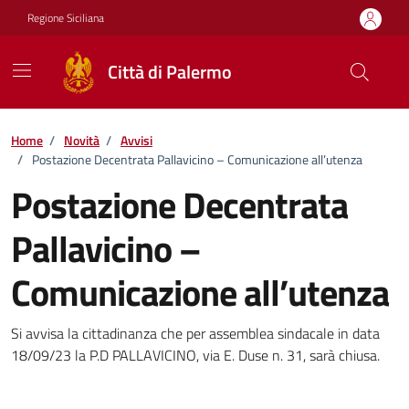
Vai ai contenuti
Vai al footer
Regione Siciliana
Città di Palermo
Home
/
Novità
/
Avvisi
/
Postazione Decentrata Pallavicino – Comunicazione all’utenza
Postazione Decentrata
Pallavicino –
Comunicazione all’utenza
Dettagli della notizia
Si avvisa la cittadinanza che per assemblea sindacale in data
18/09/23 la P.D PALLAVICINO, via E. Duse n. 31, sarà chiusa.