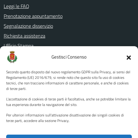
Leggi le FAQ
Prenotazione appuntamento
Segnalazione disservizio
Richiesta assistenza
Ufficio Stampa
Amministrazione Trasparente
Gestisci Consenso
Albo pretorio
Secondo quanto disposto dal nuovo regolamento GDPR sulla Privacy, ai sensi del
Informativa privacy
Regolamento (UE) 2016/679, si rende noto che questo sito fa uso di cookies
tecnici, che non tracciano informazioni di carattere personale, e anche di cookies
Note legali
di terze parti.
Dichiarazione di accessibilità
L'accettazione di cookies di terze parti è facoltativa, anche se potrebbe limitare la
Piano di miglioramento del sito
tua esperienza durante la navigazione del sito.
Per ulteriori informazioni sull'attivazione disattivazione dei singoli cookies di
terze parti, accedere alla sezione Privacy.
SEGUICI SU