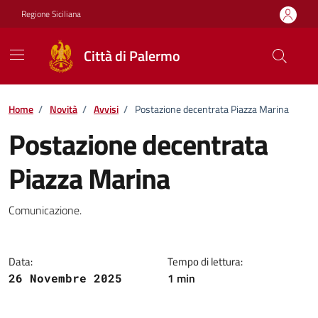
Vai ai contenuti
Vai al footer
Regione Siciliana
Città di Palermo
Home
/
Novità
/
Avvisi
/
Postazione decentrata Piazza Marina
Postazione decentrata
Piazza Marina
Dettagli della notizia
Comunicazione.
Data:
Tempo di lettura:
1 min
26 Novembre 2025