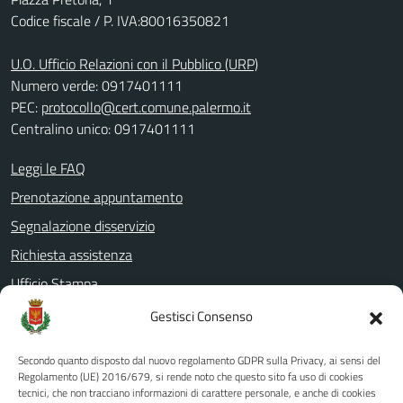
Codice fiscale / P. IVA:80016350821
U.O. Ufficio Relazioni con il Pubblico (URP)
Numero verde: 0917401111
PEC:
protocollo@cert.comune.palermo.it
Centralino unico: 0917401111
Leggi le FAQ
Prenotazione appuntamento
Segnalazione disservizio
Richiesta assistenza
Ufficio Stampa
Amministrazione Trasparente
Gestisci Consenso
Albo pretorio
Secondo quanto disposto dal nuovo regolamento GDPR sulla Privacy, ai sensi del
Informativa privacy
Regolamento (UE) 2016/679, si rende noto che questo sito fa uso di cookies
tecnici, che non tracciano informazioni di carattere personale, e anche di cookies
Note legali