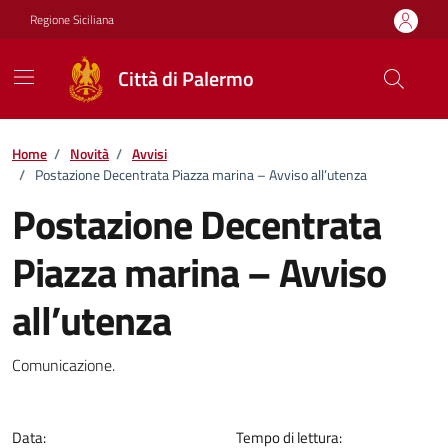
Vai ai contenuti
Vai al footer
Regione Siciliana
Città di Palermo
Home
/
Novità
/
Avvisi
/
Postazione Decentrata Piazza marina – Avviso all’utenza
Postazione Decentrata
Piazza marina – Avviso
all’utenza
Dettagli della notizia
Comunicazione.
Data:
Tempo di lettura: