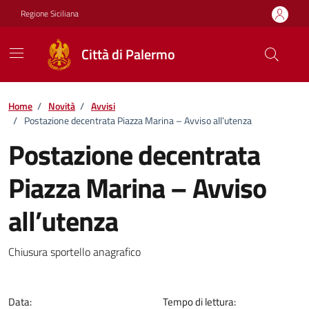
Vai ai contenuti
Vai al footer
Regione Siciliana
Città di Palermo
Home
/
Novità
/
Avvisi
/
Postazione decentrata Piazza Marina – Avviso all’utenza
Postazione decentrata
Piazza Marina – Avviso
all’utenza
Dettagli della notizia
Chiusura sportello anagrafico
Data:
Tempo di lettura: