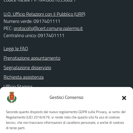
U.O. Ufficio Relazioni con il Pubblico (URP)
Numero verde: 0917401111
PEC:
protocollo@cert.comune.palermo.it
Centralino unico: 0917401111
Leggi le FAQ
Prenotazione appuntamento
Segnalazione disservizio
Richiesta assistenza
Ufficio Stampa
Amministrazione Trasparente
Gestisci Consenso
Albo pretorio
Secondo quanto disposto dal nuovo regolamento GDPR sulla Privacy, ai sensi del
Informativa privacy
Regolamento (UE) 2016/679, si rende noto che questo sito fa uso di cookies
tecnici, che non tracciano informazioni di carattere personale, e anche di cookies
Note legali
di terze parti.