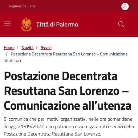
Vai ai contenuti
Vai al footer
Regione Siciliana
Città di Palermo
Home
/
Novità
/
Avvisi
/
Postazione Decentrata Resuttana San Lorenzo – Comunicazione
all’utenza
Postazione Decentrata
Resuttana San Lorenzo –
Comunicazione all’utenza
Dettagli della notizia
Si comunica che per motivi organizzativi, nelle ore pomeridiane
di oggi 21/09/2022, non potranno essere garantiti i servizi della
Postazione Decentrata Resuttana San Lorenzo.