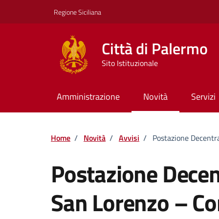
Vai ai contenuti
Vai al footer
Regione Siciliana
Città di Palermo
Sito Istituzionale
Amministrazione
Novità
Servizi
Home
/
Novità
/
Avvisi
/
Postazione Decentr
Postazione Decen
San Lorenzo – C