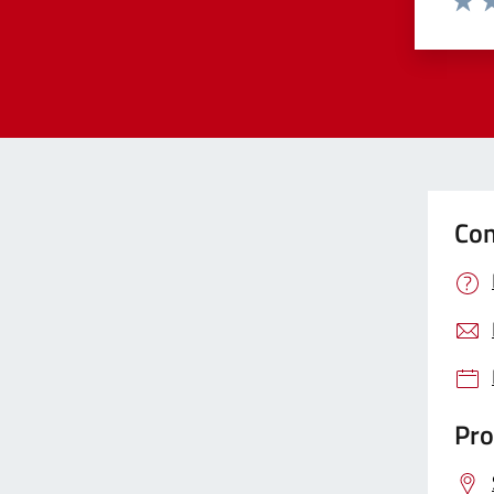
Valut
Va
Con
Pro