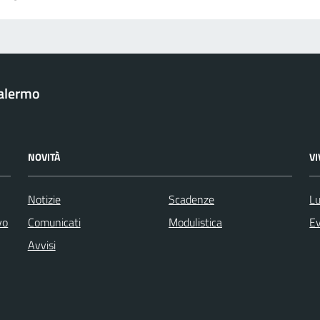
Palermo
NOVITÀ
V
Notizie
Scadenze
Lu
vo
Comunicati
Modulistica
Ev
Avvisi