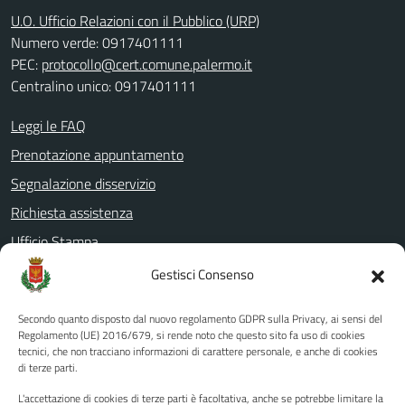
U.O. Ufficio Relazioni con il Pubblico (URP)
Numero verde: 0917401111
PEC:
protocollo@cert.comune.palermo.it
Centralino unico: 0917401111
Leggi le FAQ
Prenotazione appuntamento
Segnalazione disservizio
Richiesta assistenza
Ufficio Stampa
Amministrazione Trasparente
Gestisci Consenso
Albo pretorio
Secondo quanto disposto dal nuovo regolamento GDPR sulla Privacy, ai sensi del
Informativa privacy
Regolamento (UE) 2016/679, si rende noto che questo sito fa uso di cookies
tecnici, che non tracciano informazioni di carattere personale, e anche di cookies
Note legali
di terze parti.
Dichiarazione di accessibilità
L'accettazione di cookies di terze parti è facoltativa, anche se potrebbe limitare la