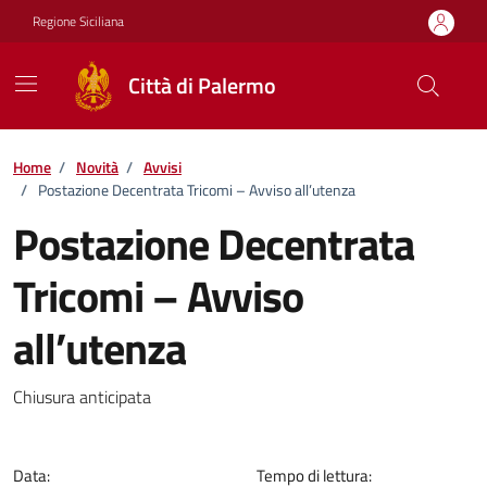
Vai ai contenuti
Vai al footer
Regione Siciliana
Città di Palermo
Home
/
Novità
/
Avvisi
/
Postazione Decentrata Tricomi – Avviso all’utenza
Postazione Decentrata
Tricomi – Avviso
all’utenza
Dettagli della notizia
Chiusura anticipata
Data:
Tempo di lettura: