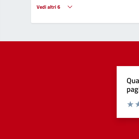
Vedi altri 6
Qua
pag
Valut
Va