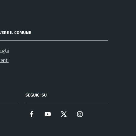
IVERE IL COMUNE
oghi
enti
SEGUICI SU
Facebook
YouTube
Twitter
Instagram