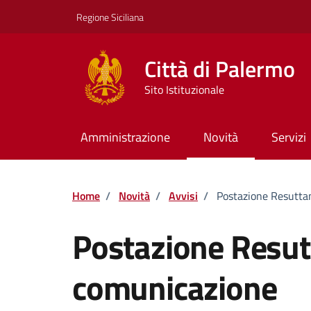
Vai ai contenuti
Vai al footer
Regione Siciliana
Città di Palermo
Sito Istituzionale
Amministrazione
Novità
Servizi
Home
/
Novità
/
Avvisi
/
Postazione Resutta
Postazione Resut
comunicazione