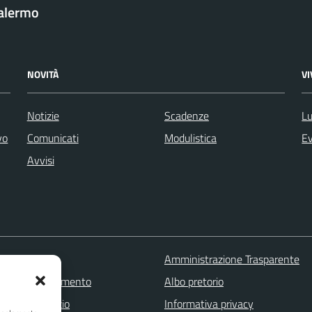
Palermo
NOVITÀ
V
Notizie
Scadenze
Lu
vo
Comunicati
Modulistica
Ev
Avvisi
 FAQ
Amministrazione Trasparente
zione appuntamento
Albo pretorio
one disservizio
Informativa privacy