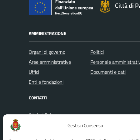
Città di 
AMMINISTRAZIONE
Organi di governo
Politici
Aree amministrative
Personale amministrati
Uffici
Documenti e dati
Enti e fondazioni
CONTATTI
Città di Palermo
Leggi le
Piazza Pretoria, 1
Gestisci Consenso
Prenota
Codice fiscale / P. IVA:80016350821
Segnalazi