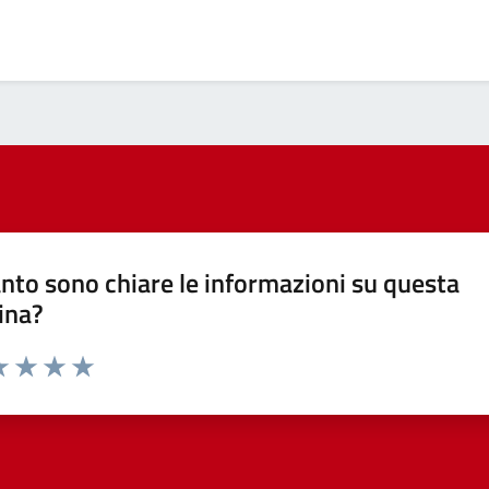
nto sono chiare le informazioni su questa
ina?
a 1 stelle su 5
luta 2 stelle su 5
Valuta 3 stelle su 5
Valuta 4 stelle su 5
Valuta 5 stelle su 5