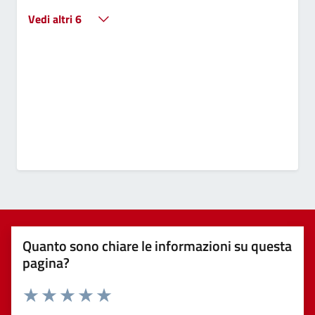
Vedi altri 6
Quanto sono chiare le informazioni su questa
pagina?
Valuta 1 stelle su 5
Valuta 2 stelle su 5
Valuta 3 stelle su 5
Valuta 4 stelle su 5
Valuta 5 stelle su 5