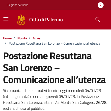
Vai ai contenuti
Vai al footer
Regione Siciliana
Città di Palermo
Home
/
Novità
/
Avvisi
/
Postazione Resuttana San Lorenzo – Comunicazione all’utenza
Postazione Resuttana
San Lorenzo –
Comunicazione all’utenza
Dettagli della notizia
Si comunica che per motivi tecnici, oggi mercoledì 04/01/23
(intera giornata) e domani giovedì 05/01/23, la Postazione
Resuttana San Lorenzo, sita in Via Monte San Calogero, 26/28,
resterà chiusa al pubblico.