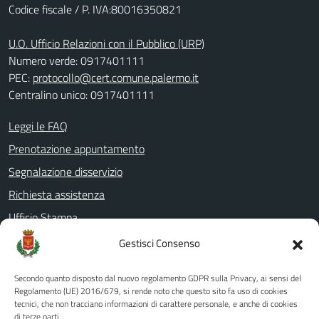
Codice fiscale / P. IVA:80016350821
U.O. Ufficio Relazioni con il Pubblico (URP)
Numero verde: 0917401111
PEC:
protocollo@cert.comune.palermo.it
Centralino unico: 0917401111
Leggi le FAQ
Prenotazione appuntamento
Segnalazione disservizio
Richiesta assistenza
Ufficio Stampa
Amministrazione Trasparente
Gestisci Consenso
Albo pretorio
Secondo quanto disposto dal nuovo regolamento GDPR sulla Privacy, ai sensi del
Informativa privacy
Regolamento (UE) 2016/679, si rende noto che questo sito fa uso di cookies
tecnici, che non tracciano informazioni di carattere personale, e anche di cookies
Note legali
di terze parti.