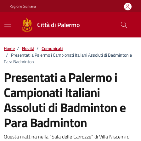
Vai ai contenuti
Vai al footer
Regione Siciliana
Città di Palermo
Home
/
Novità
/
Comunicati
/
Presentati a Palermo i Campionati Italiani Assoluti di Badminton e
Para Badminton
Presentati a Palermo i
Campionati Italiani
Assoluti di Badminton e
Para Badminton
Dettagli della notizia
Questa mattina nella “Sala delle Carrozze” di Villa Niscemi di