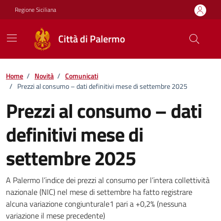
Vai ai contenuti
Vai al footer
Regione Siciliana
Città di Palermo
Home
/
Novità
/
Comunicati
/
Prezzi al consumo – dati definitivi mese di settembre 2025
Prezzi al consumo – dati
definitivi mese di
settembre 2025
Dettagli della notizia
A Palermo l’indice dei prezzi al consumo per l’intera collettività
nazionale (NIC) nel mese di settembre ha fatto registrare
alcuna variazione congiunturale1 pari a +0,2% (nessuna
variazione il mese precedente)