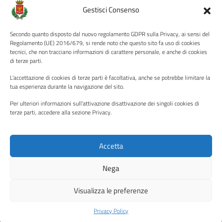
Amministrazione Trasparente
Gestisci Consenso
Albo pretorio
Secondo quanto disposto dal nuovo regolamento GDPR sulla Privacy, ai sensi del
Informativa privacy
Regolamento (UE) 2016/679, si rende noto che questo sito fa uso di cookies
tecnici, che non tracciano informazioni di carattere personale, e anche di cookies
Note legali
di terze parti.
Dichiarazione di accessibilità
L'accettazione di cookies di terze parti è facoltativa, anche se potrebbe limitare la
Piano di miglioramento del sito
tua esperienza durante la navigazione del sito.
Per ulteriori informazioni sull'attivazione disattivazione dei singoli cookies di
terze parti, accedere alla sezione Privacy.
SEGUICI SU
Facebook
YouTube
Twitter
Instagram
Accetta
Nega
Media policy
Mappa del sito
Visualizza le preferenze
Copyright © 2026 - Città di Palermo •
Powered by Sispi
Privacy Policy