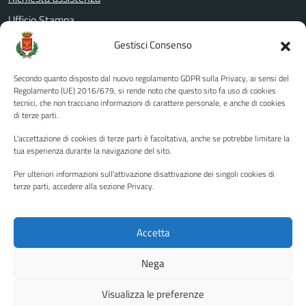
Ufficio Stampa
Amministrazione Trasparente
Gestisci Consenso
Albo pretorio
Secondo quanto disposto dal nuovo regolamento GDPR sulla Privacy, ai sensi del
Informativa privacy
Regolamento (UE) 2016/679, si rende noto che questo sito fa uso di cookies
tecnici, che non tracciano informazioni di carattere personale, e anche di cookies
Note legali
di terze parti.
Dichiarazione di accessibilità
L'accettazione di cookies di terze parti è facoltativa, anche se potrebbe limitare la
Piano di miglioramento del sito
tua esperienza durante la navigazione del sito.
Per ulteriori informazioni sull'attivazione disattivazione dei singoli cookies di
terze parti, accedere alla sezione Privacy.
SEGUICI SU
Facebook
YouTube
Twitter
Instagram
Accetta
Nega
Media policy
Mappa del sito
Visualizza le preferenze