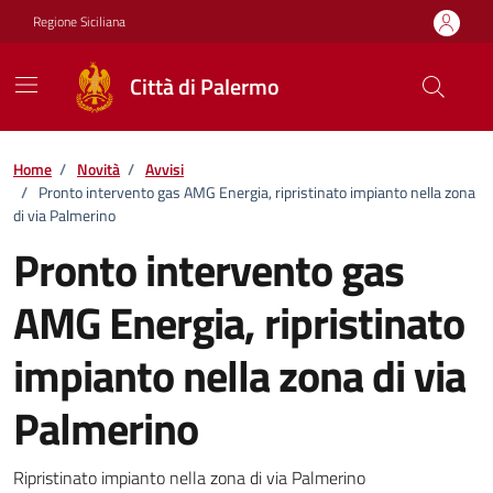
Vai ai contenuti
Vai al footer
Regione Siciliana
Città di Palermo
Home
/
Novità
/
Avvisi
/
Pronto intervento gas AMG Energia, ripristinato impianto nella zona
di via Palmerino
Pronto intervento gas
AMG Energia, ripristinato
impianto nella zona di via
Palmerino
Dettagli della notizia
Ripristinato impianto nella zona di via Palmerino