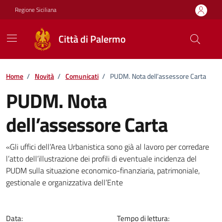
Vai ai contenuti
Vai al footer
Regione Siciliana
Città di Palermo
Home
/
Novità
/
Comunicati
/
PUDM. Nota dell’assessore Carta
PUDM. Nota
dell’assessore Carta
Dettagli della notizia
«Gli uffici dell’Area Urbanistica sono già al lavoro per corredare
l’atto dell’illustrazione dei profili di eventuale incidenza del
PUDM sulla situazione economico-finanziaria, patrimoniale,
gestionale e organizzativa dell’Ente
Data:
Tempo di lettura: