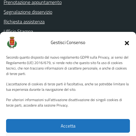
Prenotazione appuntamento
Segnalazione disservizio
Richiesta assistenza
Ufficio Stampa
Amministrazione Trasparente
Gestisci Consenso
Albo pretorio
Secondo quanto disposto dal nuovo regolamento GDPR sulla Privacy, ai sensi del
Informativa privacy
Regolamento (UE) 2016/679, si rende noto che questo sito fa uso di cookies
tecnici, che non tracciano informazioni di carattere personale, e anche di cookies
Note legali
di terze parti.
Dichiarazione di accessibilità
L'accettazione di cookies di terze parti è facoltativa, anche se potrebbe limitare la
Piano di miglioramento del sito
tua esperienza durante la navigazione del sito.
Per ulteriori informazioni sull'attivazione disattivazione dei singoli cookies di
terze parti, accedere alla sezione Privacy.
SEGUICI SU
Facebook
YouTube
Twitter
Instagram
Accetta